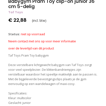
Babygym Pram Toy clip-on junior 36
cm 5-delig
Taf Toys
€ 22,88
(incl. btw)
Status:
niet op voorraad
Neem contact met ons op voor meer informatie
over de levertijd van dit product
Taf Toys Pram Toy babygym
Deze verstelbare lichtgewicht babygym van Taf Toys zorgt
voor veel speelplezier. De klittenbandriempjes zijn
verstelbaar waardoor het speeltje makkelijk aan te passen is.
Met de bijgeleverde bevestigingsclips plaats je de gym
eenvoudig op een wandelwagen of maxi-cosy.
Specificaties:
Kleur: multicolor
Geslacht: junior