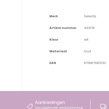
Merk
Selecta
Artikel nummer
433178
Kleur
wit
Materiaal
hout
EAN
8719817683130
Aanbiedingen
ons uitgebreide aanbod bestaat