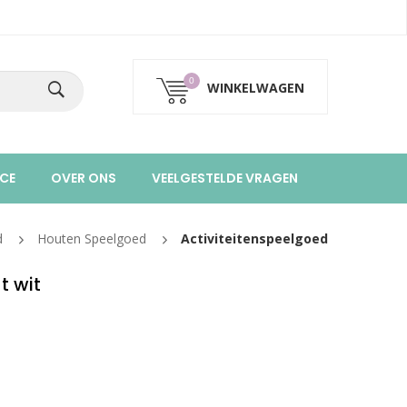
0
WINKELWAGEN
CE
OVER ONS
VEELGESTELDE VRAGEN
d
Houten Speelgoed
Activiteitenspeelgoed
t wit