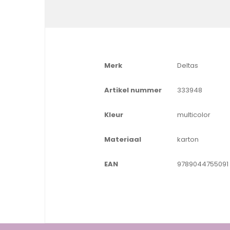
Merk
Deltas
Artikel nummer
333948
Kleur
multicolor
Materiaal
karton
EAN
9789044755091