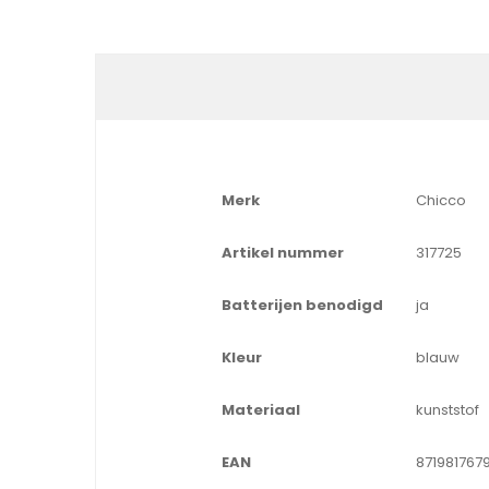
Merk
Chicco
Artikel nummer
317725
Batterijen benodigd
ja
Kleur
blauw
Materiaal
kunststof
EAN
871981767