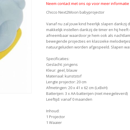
Neem contact met ons op voor meer informatie o
Chicco Next2Moon babyprojector
Vanaf nu zal jouw kind heerlijk slapen dankzij d
makkelijk instellen dankzij de timer en hij heef
afneembaar waardoor je hem ook als nachtlampj
bewegende projecties en klassieke melodietjes
natuurgeluiden worden afgespeeld. Slapen was 
Specificaties:
Geslacht: jongens
Kleur: geel, blauw
Materiaal: kunststof
Lengte projector: 20 cm
Afmetingen: 20 x 41 x 62 cm (LxBxH)
Batterijen: 3 x AA-batterijen (niet meegeleverd)
Leeftijd: vanaf 0 maanden
Inhoud:
1 Projector
1 Waaier